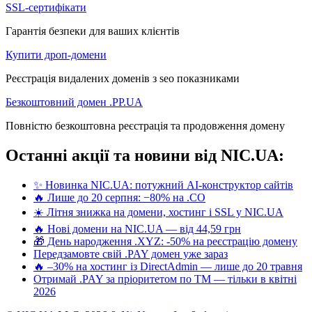
SSL-сертифікати
Гарантія безпеки для ваших клієнтів
Купити дроп-домени
Реєстрація видалених доменів з seo показниками
Безкоштовний домен .PP.UA
Повністю безкоштовна реєстрація та продовження домену
Останні акції та новини від NIC.UA:
✨ Новинка NIC.UA: потужний AI-конструктор сайтів
🔥 Лише до 20 серпня: −80% на .CO
☀️ Літня знижка на домени, хостинг і SSL у NIC.UA
🔥 Нові домени на NIC.UA — від 44,59 грн
🎁 День народження .XYZ: -50% на реєстрацію домену
Передзамовте свій .PAY домен уже зараз
🔥 –30% на хостинг із DirectAdmin — лише до 20 травня
Отримай .PAY за пріоритетом по ТМ — тільки в квітні
2026